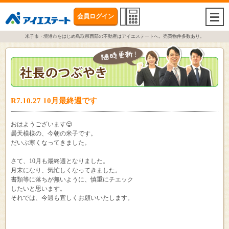
会員ログイン
togg
navi
米子市・境港市をはじめ鳥取県西部の不動産はアイエステートへ。売買物件多数あり。
R7.10.27 10月最終週です
おはようございます😌
曇天模様の、今朝の米子です。
だいぶ寒くなってきました。
さて、10月も最終週となりました。
月末になり、気忙しくなってきました。
書類等に落ちが無いように、慎重にチエック
したいと思います。
それでは、今週も宜しくお願いいたします。