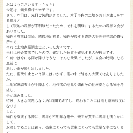
おはようございます（＾ｕ＾）
今朝は、曇天模様の米子です。
さて、昨日は、先日ご契約頂きました、米子市内の土地をお引き渡しをす
る前段と
して現地の境界が不明確だったため、それを明確にするための境界立会が
ありました。
物件所有者は勿論、隣接地所有者、物件が接する道路の管理担当課の市役
所の方、
それに土地家屋調査士といった方々です。
当社は仲介業者でしたので、確定した位置を確認するのが役目です。
午前中は今にも雨が降りそうな、そんな天気でしたが、立会の時間になる
直前に
激しい雨が降り出しました。
ただ、雨天中止という訳にはいかず、雨の中で皆さん大変ではありました
が、
土地家屋調査士が手際よく、地権者の意見や図面その他根拠となる物を考
慮し、
事が進みました。
特段、大きな問題もなく約1時間で終了し、終わるころには雨も霧雨程度に
なりま
した。
物件を譲渡する際に、境界が不明確な場合、売主が買主に境界を明らかに
して、
お渡しすることは後々、売主にとっても買主にとっても重要な事になりま
す。