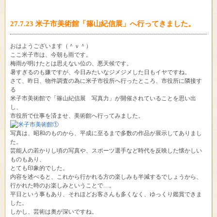
27.7.23 米子市美術館「篠山紀信展」へ行ってきました。
おはようございます（＾ｖ＾）
ここ米子市は、今朝も雨です。
梅雨が明けたとは思えない位の、悪天候です。
暑すぎるのも嫌ですが、今日みたいなジメジメした日もイヤですね。
さて、昨日、物件調査の為に米子市役所へ行ったところ、市役所に隣接す
る
米子市美術館で「篠山紀信展 写真力」が開催されていることを思い出
し、
市役所で仕事を済ませ、美術館へ行ってみました。
写真は、昭和のものから、平成に至るまで多数の作品が展示してありまし
た。
芸能人の若かりし頃の写真や、スポーツ選手など時代を反映した懐かしい
ものもあり、
とても印象的でした。
内容を述べると、これから行かれる方の楽しみも半減するでしょうから、
行かれた時のお楽しみということで…。
平日という事もあり、それほどお客さんも多くなく、ゆっくり鑑賞できま
した。
しかし、芸術は奥が深いですね。