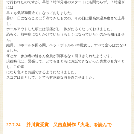
で行われたのですが、早朝７時30分頃のスタートにも関わらず、７時過ぎ
には、
早くも気温30度近くになっておりました。
暑い一日になることは予測できたものの、その日は最高気温36度まで上昇
し、
ホールアウトした頃には頭痛がし、体がだるくなっておりました。
恐らく、熱中症になりかけていた（もしくはなっていた）のかも知れませ
ん。
結局、18ホールを回る間、ペットボトルを7本用意し、すべて空っぽになり
ました。
何とか、参加者の皆さん全員が何事もなく回りきられたようです。
現役時代は、緊張して、とてもまともにお話できなかった先輩ＯＢ方々と
も、この歳
になり色々とお話できるようになりました。
スコアは別として、とても有意義な時を過ごせました。
27.7.24 芥川賞受賞 又吉直樹作「火花」を読んで