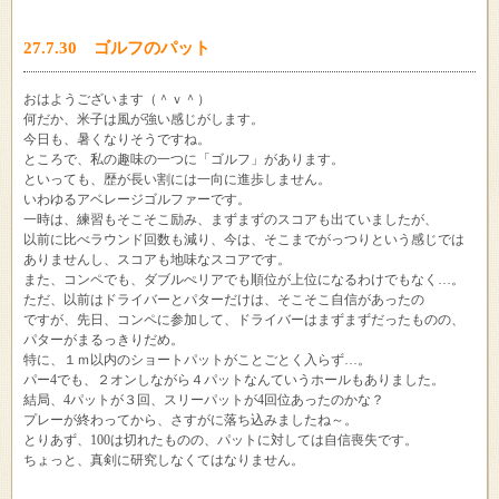
27.7.30 ゴルフのパット
おはようございます（＾ｖ＾）
何だか、米子は風が強い感じがします。
今日も、暑くなりそうですね。
ところで、私の趣味の一つに「ゴルフ」があります。
といっても、歴が長い割には一向に進歩しません。
いわゆるアベレージゴルファーです。
一時は、練習もそこそこ励み、まずまずのスコアも出ていましたが、
以前に比べラウンド回数も減り、今は、そこまでがっつりという感じでは
ありませんし、スコアも地味なスコアです。
また、コンペでも、ダブルぺリアでも順位が上位になるわけでもなく…。
ただ、以前はドライバーとパターだけは、そこそこ自信があったの
ですが、先日、コンペに参加して、ドライバーはまずまずだったものの、
パターがまるっきりだめ。
特に、１ｍ以内のショートパットがことごとく入らず…。
パー4でも、２オンしながら４パットなんていうホールもありました。
結局、4パットが３回、スリーパットが4回位あったのかな？
プレーが終わってから、さすがに落ち込みましたね～。
とりあず、100は切れたものの、パットに対しては自信喪失です。
ちょっと、真剣に研究しなくてはなりません。