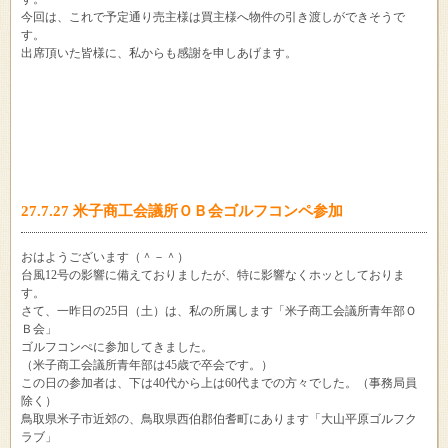
今回は、これで予定通り売主様は買主様へ物件の引き渡しができそうで
す。
出席頂いた皆様に、私からも感謝を申しあげます。
27.7.27 米子商工会議所ＯＢ会ゴルフコンペ参加
おはようございます（＾－＾）
台風12号の影響に備えておりましたが、特に影響なくホッとしておりま
す。
さて、一昨日の25日（土）は、私の所属します「米子商工会議所青年部Ｏ
Ｂ会」
ゴルフコンぺに参加してきました。
（米子商工会議所青年部は45歳で卒会です。）
この日の参加者は、下は40代から上は60代までの方々でした。（事務局員
除く）
鳥取県米子市近郊の、鳥取県西伯郡伯耆町にあります「大山平原ゴルフク
ラブ」