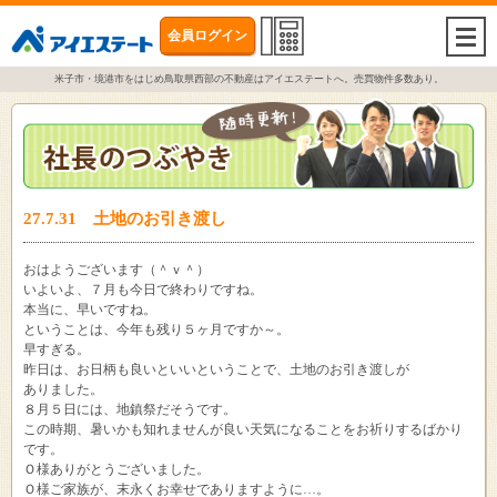
会員ログイン
togg
navi
米子市・境港市をはじめ鳥取県西部の不動産はアイエステートへ。売買物件多数あり。
27.7.31 土地のお引き渡し
おはようございます（＾ｖ＾）
いよいよ、７月も今日で終わりですね。
本当に、早いですね。
ということは、今年も残り５ヶ月ですか～。
早すぎる。
昨日は、お日柄も良いといいということで、土地のお引き渡しが
ありました。
８月５日には、地鎮祭だそうです。
この時期、暑いかも知れませんが良い天気になることをお祈りするばかり
です。
Ｏ様ありがとうございました。
Ｏ様ご家族が、末永くお幸せでありますように…。