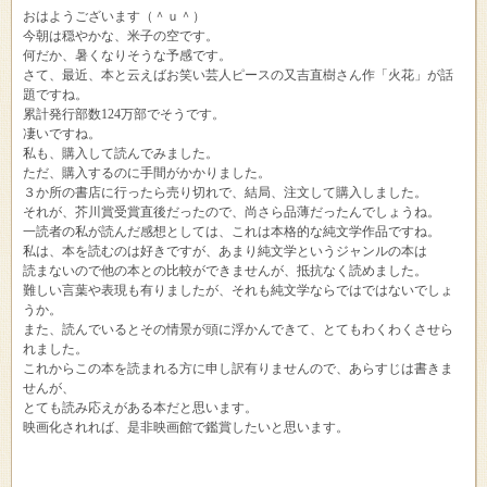
おはようございます（＾ｕ＾）
今朝は穏やかな、米子の空です。
何だか、暑くなりそうな予感です。
さて、最近、本と云えばお笑い芸人ピースの又吉直樹さん作「火花」が話
題ですね。
累計発行部数124万部でそうです。
凄いですね。
私も、購入して読んでみました。
ただ、購入するのに手間がかかりました。
３か所の書店に行ったら売り切れで、結局、注文して購入しました。
それが、芥川賞受賞直後だったので、尚さら品薄だったんでしょうね。
一読者の私が読んだ感想としては、これは本格的な純文学作品ですね。
私は、本を読むのは好きですが、あまり純文学というジャンルの本は
読まないので他の本との比較ができませんが、抵抗なく読めました。
難しい言葉や表現も有りましたが、それも純文学ならではではないでしょ
うか。
また、読んでいるとその情景が頭に浮かんできて、とてもわくわくさせら
れました。
これからこの本を読まれる方に申し訳有りませんので、あらすじは書きま
せんが、
とても読み応えがある本だと思います。
映画化されれば、是非映画館で鑑賞したいと思います。