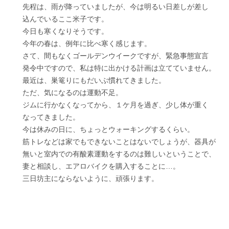
先程は、雨が降っていましたが、今は明るい日差しが差し
込んでいるここ米子です。
今日も寒くなりそうです。
今年の春は、例年に比べ寒く感じます。
さて、間もなくゴールデンウイークですが、緊急事態宣言
発令中ですので、私は特に出かける計画は立てていません。
最近は、巣篭りにもだいぶ慣れてきました。
ただ、気になるのは運動不足。
ジムに行かなくなってから、１ケ月を過ぎ、少し体が重く
なってきました。
今は休みの日に、ちょっとウォーキングするくらい。
筋トレなどは家でもできないことはないでしょうが、器具が
無いと室内での有酸素運動をするのは難しいということで、
妻と相談し、エアロバイクを購入することに…。
三日坊主にならないように、頑張ります。