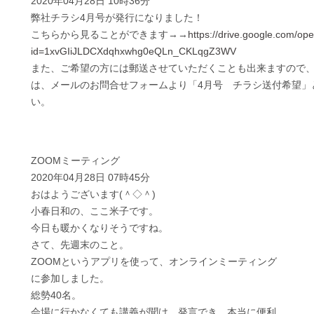
2020年04月28日 10時36分
弊社チラシ4月号が発行になりました！
こちらから見ることができます→→
https://drive.google.com/op
id=1xvGIiJLDCXdqhxwhg0eQLn_CKLqgZ3WV
また、ご希望の方には郵送させていただくことも出来ますので、お電話
は、メールのお問合せフォームより「4月号 チラシ送付希望」
い。
ZOOMミーティング
2020年04月28日 07時45分
おはようございます(＾◇＾)
小春日和の、ここ米子です。
今日も暖かくなりそうですね。
さて、先週末のこと。
ZOOMというアプリを使って、オンラインミーティング
に参加しました。
総勢40名。
会場に行かなくても講義が聞け、発言でき、本当に便利