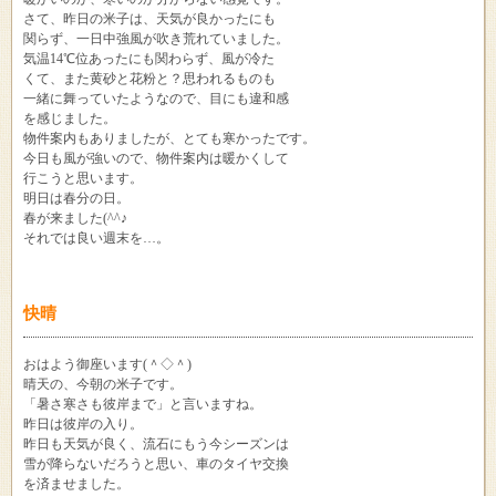
さて、昨日の米子は、天気が良かったにも
関らず、一日中強風が吹き荒れていました。
気温14℃位あったにも関わらず、風が冷た
くて、また黄砂と花粉と？思われるものも
一緒に舞っていたようなので、目にも違和感
を感じました。
物件案内もありましたが、とても寒かったです。
今日も風が強いので、物件案内は暖かくして
行こうと思います。
明日は春分の日。
春が来ました(^^♪
それでは良い週末を…。
快晴
おはよう御座います(＾◇＾)
晴天の、今朝の米子です。
「暑さ寒さも彼岸まで」と言いますね。
昨日は彼岸の入り。
昨日も天気が良く、流石にもう今シーズンは
雪が降らないだろうと思い、車のタイヤ交換
を済ませました。