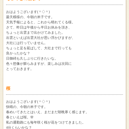
おはようございます(＾◇＾)
曇天模様の、今朝の米子です。
天気予報によると、これから晴れてくる様。
さて、昨日は午後から半日お休みを頂き、
ちょっと出雲まで出かけてみました。
出雲といえば出雲大社が思い浮かびますが、
大社には行っていません。
ちょっと足を延ばして、大社まで行っても
良かったかな？
日御碕も久しぶりに行きたいな。
色々想像が膨らみますが、楽しみは次回に
とっておきます。
桜
おはようございます(＾◇＾)
快晴の、今朝の米子です。
春めいてきたとはいえ、まだまだ朝晩寒く感じます。
春といえば桜。🌸
私の通勤路にも毎年咲く桜が花をつけてきました。
4分くらいかな？