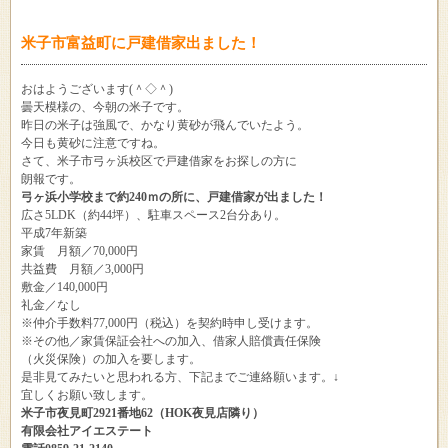
米子市富益町に戸建借家出ました！
おはようございます(＾◇＾)
曇天模様の、今朝の米子です。
昨日の米子は強風で、かなり黄砂が飛んでいたよう。
今日も黄砂に注意ですね。
さて、米子市弓ヶ浜校区で戸建借家をお探しの方に
朗報です。
弓ヶ浜小学校まで約240ｍの所に、戸建借家が出ました！
広さ5LDK（約44坪）、駐車スペース2台分あり。
平成7年新築
家賃 月額／70,000円
共益費 月額／3,000円
敷金／140,000円
礼金／なし
※仲介手数料77,000円（税込）を契約時申し受けます。
※その他／家賃保証会社への加入、借家人賠償責任保険
（火災保険）の加入を要します。
是非見てみたいと思われる方、下記までご連絡願います。↓
宜しくお願い致します。
米子市夜見町2921番地62（HOK夜見店隣り）
有限会社アイエステート