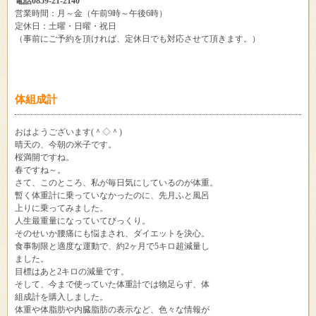
電話0859-21-2140
営業時間：月～金（午前9時～午後6時）
定休日：土曜・日曜・祝日
（事前にご予約を頂ければ、定休日でも対応させて頂きます。）
体組成計
おはようございます(＾◇＾)
晴天の、今朝の米子です。
桜満開ですね。
春ですね～。
さて、このところ、私が毎日気にしているのが体重。
暫く体重計に乗っていなかったのに、先月ふと風呂
上りに乗ってみました。
人生最重量になっていてびっくり。
そのせいか腰痛にも悩まされ、ダイエットを決心。
食事制限と適度な運動で、約2ヶ月で5キロ超減量し
ました。
目標はあと2キロの減量です。
そして、今まで使っていた体重計では物足らず、体
組成計を購入しました。
体重や体脂肪や内臓脂肪の表示など、色々な情報が