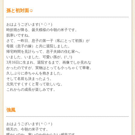
孫と初対面☺
おはようございます(＾◇＾)
時折雨が降る、曇天模様の今朝の米子です。
肌寒いですね。
さて、一昨日、息子の第一子（私にとって初孫）が
母親（息子の嫁）と共に退院しました。
帰宅時間を見計らって、息子夫婦の住む家へ。
いました、いました、可愛い孫が。(^_^)
3月16日に生まれ、退院するまで、画像でしか見れな
かったのですが、実物はとっても小っちゃくて華奢。
久しぶりに赤ちゃんを抱きました。
そして名前も決まったよう。
元気ですくすくと育って欲しいな。
これからの成長が楽しみです。
強風
おはようございます(＾◇＾)
晴天の、今朝の米子です。
暖かいのか、寒いのか分からない感覚です。