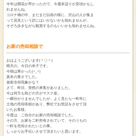
今年は開花が早かったので、今週末辺りが見頃かもし
れませんね。
コロナ禍の中、まだまだ以前の様に、沢山の人が集ま
って花見という訳にはいかないかも知れませんが、
そぞろ歩きながら観賞するのもいいかも知れませんね。
お家の売却相談で
おはようございます(＾◇＾)
晴天の、今日の米子です。
今朝は寒かった(+_+)
真冬の寒さでした。
放射冷却現象かな？
さて、昨日、突然の来客がありました。
今は何方も殆どの方がマスク姿。
一瞬分かりませんでしたが、よく見たら一昨年に
土地の売却依頼があり、弊社でお世話をさせて頂
いたお客様。
今度は、ご自分のお家の売却相談でした。
その方、お家を二軒所有されていて、そのうちの
一軒を売却されたいとの事。
しっかりお手伝いさせて頂きたいと思います。