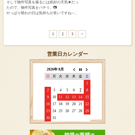
そして物件写真を撮るには絶好の天気☀だっ
たので、物件写真をパチリ。📷
やっぱり晴れの日は気持ちが良いですね～。
1
2
3
>
営業日カレンダー
2026年 8月
日
月
火
水
木
金
土
1
2
3
4
5
6
7
8
9
10
11
12
13
14
15
16
17
18
19
20
21
22
23
24
25
26
27
28
29
30
31