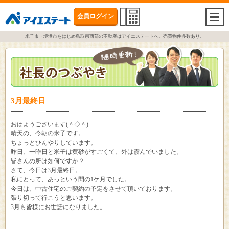
会員ログイン
togg
navi
米子市・境港市をはじめ鳥取県西部の不動産はアイエステートへ。売買物件多数あり。
3月最終日
おはようございます(＾◇＾)
晴天の、今朝の米子です。
ちょっとひんやりしています。
昨日、一昨日と米子は黄砂がすごくて、外は霞んでいました。
皆さんの所は如何ですか？
さて、今日は3月最終日。
私にとって、あっという間の1ケ月でした。
今日は、中古住宅のご契約の予定をさせて頂いております。
張り切って行こうと思います。
3月も皆様にお世話になりました。