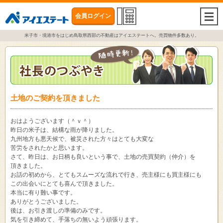
会員ログイン
togg
navi
米子市・境港市をはじめ鳥取県西部の不動産はアイエステートへ。売買物件多数あり。
土地のご契約を頂きました
おはようございます（＾ｖ＾）
昨日の米子は、結構な雨が降りました。
九州地方も悪天候で、被災された方々はとても大変な
苦労をされたかと思います。
さて、昨日は、お日柄も良いという事で、土地の売買契約（仲介）を
頂きました。
お話の初めから、とてもスムーズな流れで行き、売主様にも買主様にも
この出会いにとても喜んで頂きました。
本当に有り難い事です。
ありがとうございました。
後は、お引き渡しの準備のみです。
気を引き締めて、手落ちの無いよう頑張ります。