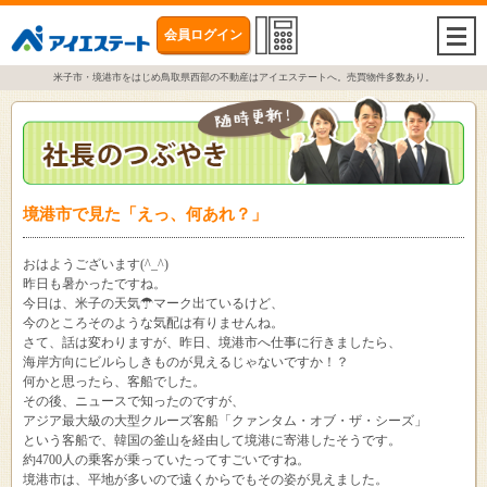
会員ログイン
togg
navi
米子市・境港市をはじめ鳥取県西部の不動産はアイエステートへ。売買物件多数あり。
境港市で見た「えっ、何あれ？」
おはようございます(^_^)
昨日も暑かったですね。
今日は、米子の天気☂マーク出ているけど、
今のところそのような気配は有りませんね。
さて、話は変わりますが、昨日、境港市へ仕事に行きましたら、
海岸方向にビルらしきものが見えるじゃないですか！？
何かと思ったら、客船でした。
その後、ニュースで知ったのですが、
アジア最大級の大型クルーズ客船「クァンタム・オブ・ザ・シーズ」
という客船で、韓国の釜山を経由して境港に寄港したそうです。
約4700人の乗客が乗っていたってすごいですね。
境港市は、平地が多いので遠くからでもその姿が見えました。