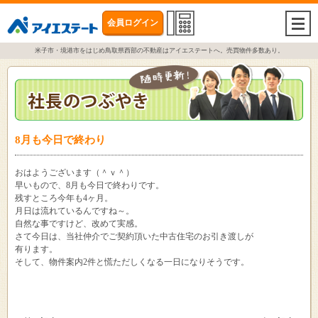
会員ログイン
togg
navi
米子市・境港市をはじめ鳥取県西部の不動産はアイエステートへ。売買物件多数あり。
8月も今日で終わり
おはようございます（＾ｖ＾）
早いもので、8月も今日で終わりです。
残すところ今年も4ヶ月。
月日は流れているんですね～。
自然な事ですけど、改めて実感。
さて今日は、当社仲介でご契約頂いた中古住宅のお引き渡しが
有ります。
そして、物件案内2件と慌ただしくなる一日になりそうです。