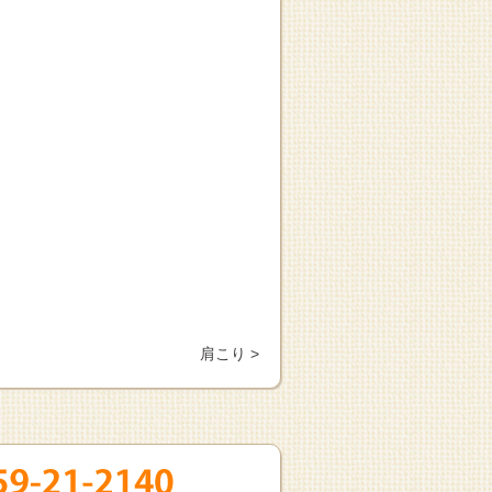
肩こり >