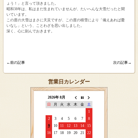
ょう！」と言って頂きました。
昭和38年は、私はまだ生まれていませんが、たいへんな大雪だったと聞
いています。
この度の大雪はまさに天災ですが、この度の積雪により「備えあれば憂
いなし」という、ことわざを思い出しました。
深く、心に刻んでおきます。
←前の記事
次の記事→
営業日カレンダー
2026年 8月
日
月
火
水
木
金
土
1
2
3
4
5
6
7
8
9
10
11
12
13
14
15
16
17
18
19
20
21
22