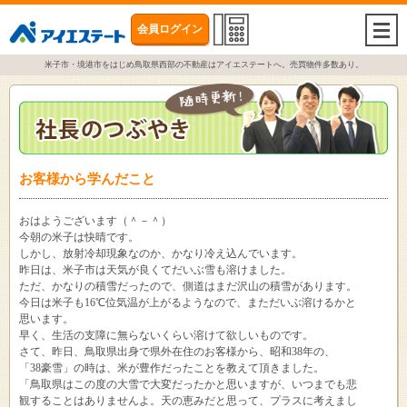
会員ログイン
togg
navi
米子市・境港市をはじめ鳥取県西部の不動産はアイエステートへ。売買物件多数あり。
お客様から学んだこと
おはようございます（＾－＾）
今朝の米子は快晴です。
しかし、放射冷却現象なのか、かなり冷え込んでいます。
昨日は、米子市は天気が良くてだいぶ雪も溶けました。
ただ、かなりの積雪だったので、側道はまだ沢山の積雪があります。
今日は米子も16℃位気温が上がるようなので、まただいぶ溶けるかと
思います。
早く、生活の支障に無らないくらい溶けて欲しいものです。
さて、昨日、鳥取県出身で県外在住のお客様から、昭和38年の、
「38豪雪」の時は、米が豊作だったことを教えて頂きました。
「鳥取県はこの度の大雪で大変だったかと思いますが、いつまでも悲
観することはありませんよ。天の恵みだと思って、プラスに考えまし