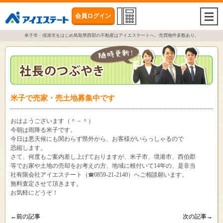
会員ログイン
togg
navi
米子市・境港市をはじめ鳥取県西部の不動産はアイエステートへ。売買物件多数あり。
米子で売家・売土地募集中です
おはようございます（＾－＾）
今朝は雨降る米子です。
今日は悪天候にも関わらず県外から、お客様がいらっしゃるので
恐縮します。
さて、何度もご案内差し上げておりますが、米子市、境港市、西伯郡
等でお家や土地の売却をお考えの方、地域に根付いて14年の、是非当
社有限会社アイエステート（☎0859-21-2140）へご相談願います。
無料査定させて頂きます。
お気軽にどうぞ！
←前の記事
次の記事→