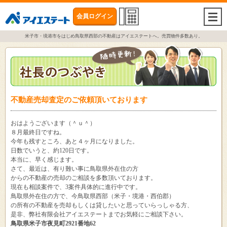
会員ログイン
togg
navi
米子市・境港市をはじめ鳥取県西部の不動産はアイエステートへ。売買物件多数あり。
不動産売却査定のご依頼頂いております
おはようございます（＾ｕ＾）
８月最終日ですね。
今年も残すところ、あと４ヶ月になりました。
日数でいうと、約120日です。
本当に、早く感じます。
さて、最近は、有り難い事に鳥取県外在住の方
からの不動産の売却のご相談を多数頂いております。
現在も相談案件で、3案件具体的に進行中です。
鳥取県外在住の方で、今鳥取県西部（米子・境港・西伯郡）
の所有の不動産を売却もしくは貸したいと思っていらっしゃる方、
是非、弊社有限会社アイエステートまでお気軽にご相談下さい。
鳥取県米子市夜見町2921番地62