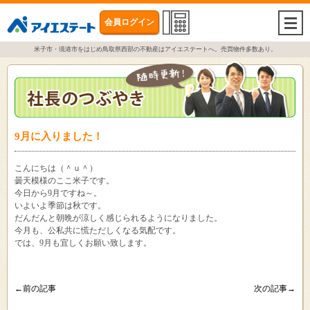
会員ログイン
togg
navi
米子市・境港市をはじめ鳥取県西部の不動産はアイエステートへ。売買物件多数あり。
9月に入りました！
こんにちは（＾ｕ＾）
曇天模様のここ米子です。
今日から9月ですね～。
いよいよ季節は秋です。
だんだんと朝晩が涼しく感じられるようになりました。
今月も、公私共に慌ただしくなる気配です。
では、9月も宜しくお願い致します。
←前の記事
次の記事→