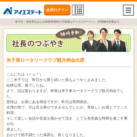
会員ログイン
togg
navi
米子市・境港市をはじめ鳥取県西部の不動産はアイエステートへ。売買物件多数あり。
米子東ロータリークラブ観月例会出席
こんにちは（＾ｕ＾）
ここ米子では、昨日から降り続いた雨もようやく止みました。
結構な雨、風でしたね。
さて、話は変わりますが、昨夜は米子東ロータリークラブ観月例会でし
た。
普段は、お昼にある例会ですが、昨日は夜間例会。
生憎の雨で、月は見る事ができませんでしたが、美味しいお酒とフランス
料理、
そして楽しい会話や音楽を聴かせて頂き、とても有意義な時間を過ごす事
が出
来ました。
おかげで絶不調だった体調も、良くなりました。