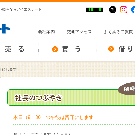
の不動産ならアイエステート
会社案内
交通アクセス
よくあるご質問
守にします
本日（9╱30）の午後は留守にします
おはようございます（＾－＾）