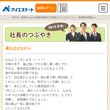
会員ログイン
togg
navi
米子市・境港市をはじめ鳥取県西部の不動産はアイエステートへ。売買物件多数あり。
遅ればせながら
おはようございます（＾ｖ＾）
今朝の米子、風は強いですが蒸し暑い感じです。
今日も、最高気温30度位まで上がるようです。
熱中症対策が必要ですね。
さて、話は変わりますが、我が家で寒い間活躍して
くれていた｢コタツ｣を、昨日やっと仕舞いました。
唯一、未だに出していた暖房器具です。
5月に入っても、暑かったり寒かったりと、なかな
か片づけの決断ができなかったのですが、ようやく
決断し、扇風機まで出しました。
我が家は一気に夏仕様です。
といってもまだ5月。