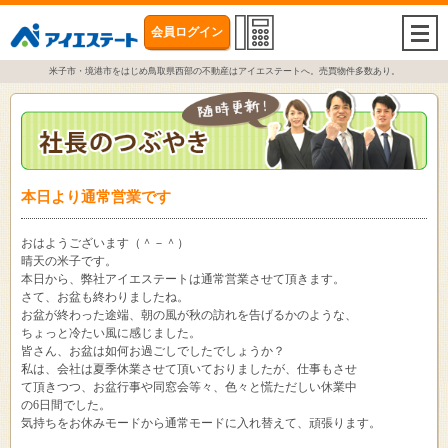
会員ログイン
togg
navi
米子市・境港市をはじめ鳥取県西部の不動産はアイエステートへ。売買物件多数あり。
本日より通常営業です
おはようございます（＾－＾）
晴天の米子です。
本日から、弊社アイエステートは通常営業させて頂きます。
さて、お盆も終わりましたね。
お盆が終わった途端、朝の風が秋の訪れを告げるかのような、
ちょっと冷たい風に感じました。
皆さん、お盆は如何お過ごしでしたでしょうか？
私は、会社は夏季休業させて頂いておりましたが、仕事もさせ
て頂きつつ、お盆行事や同窓会等々、色々と慌ただしい休業中
の6日間でした。
気持ちをお休みモードから通常モードに入れ替えて、頑張ります。