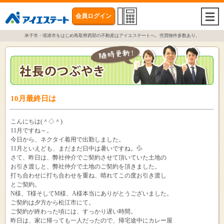
会員ログイン
togg
navi
米子市・境港市をはじめ鳥取県西部の不動産はアイエステートへ。売買物件多数あり。
10月最終日は
こんにちは(＾◇＾)
11月ですね～。
今日から、ネクタイ着用で出勤しました。
11月といえども、まだまだ日中は暑いですね。💦
さて、昨日は、弊社仲介でご契約させて頂いていた土地の
お引き渡しと、弊社仲介で土地のご契約を頂きました。
打ち合わせに打ち合わせを重ね、晴れてこの度お引き渡し
とご契約。
N様、T様そしてM様、A様本当にありがとうございました。
ご契約は夕方から松江市にて。
ご契約が終わった頃には、すっかり遅い時間。
昨日は、家に帰っても一人だったので、帰宅途中にカレー屋