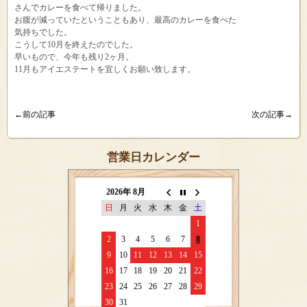
さんでカレーを食べて帰りました。
お腹が減っていたということもあり、最高のカレーを食べた
気持ちでした。
こうして10月を終えたのでした。
早いもので、今年も残り2ヶ月。
11月もアイエステートを宜しくお願い致します。
←前の記事
次の記事→
営業日カレンダー
2026年 8月
日
月
火
水
木
金
土
1
2
3
4
5
6
7
8
9
10
11
12
13
14
15
16
17
18
19
20
21
22
23
24
25
26
27
28
29
30
31