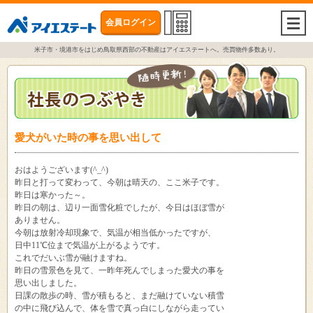
会員ログイン
togg
navi
米子市・境港市をはじめ鳥取県西部の不動産はアイエステートへ。売買物件多数あり。
愛犬がいた時の事を思い出して
おはようございます(^_^)
昨日と打って変わって、今朝は晴天の、ここ米子です。
昨日は寒かった～。
昨日の朝は、辺り一面雪化粧でしたが、今日はほぼ雪が
ありません。
今朝は放射冷却現象で、気温が相当低かったですが、
日中11℃位まで気温が上がるようです。
これでだいぶ雪が融けますね。
昨日の雪景色を見て、一昨年死んでしまった愛犬の事を
思い出しました。
日課の散歩の時、雪が積もると、まだ融けていない積雪
の中に飛び込んで、体を雪で真っ白にしながら走ってい