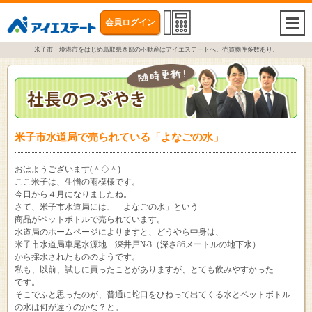
会員ログイン
togg
navi
米子市・境港市をはじめ鳥取県西部の不動産はアイエステートへ。売買物件多数あり。
米子市水道局で売られている「よなごの水」
おはようございます(＾◇＾)
ここ米子は、生憎の雨模様です。
今日から４月になりましたね。
さて、米子市水道局には、「よなごの水」という
商品がペットボトルで売られています。
水道局のホームページによりますと、どうやら中身は、
米子市水道局車尾水源地 深井戸№3（深さ86メートルの地下水）
から採水されたもののようです。
私も、以前、試しに買ったことがありますが、とても飲みやすかった
です。
そこでふと思ったのが、普通に蛇口をひねって出てくる水とペットボトル
の水は何が違うのかな？と。