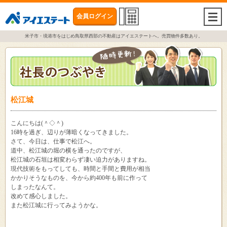
会員ログイン
togg
navi
米子市・境港市をはじめ鳥取県西部の不動産はアイエステートへ。売買物件多数あり。
松江城
こんにちは(＾◇＾)
16時を過ぎ、辺りが薄暗くなってきました。
さて、今日は、仕事で松江へ。
道中、松江城の堀の横を通ったのですが、
松江城の石垣は相変わらず凄い迫力がありますね。
現代技術をもってしても、時間と手間と費用が相当
かかりそうなものを、今から約400年も前に作って
しまったなんて。
改めて感心しました。
また松江城に行ってみようかな。