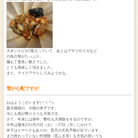
大きいエビが2尾入っていて、あとはアサリやイカなど
の魚介類がたっぷり。
麺も丁度良い硬さでした。
とても美味しく頂きました。
また、テイクアウトしてみようかな。
雪が心配ですが
おはようございます(＾◇＾)
曇天模様の、今朝の米子です。
今にも雨が降りそうな天気です。
さて、年末には例年、弊社も大掃除をするのですが、
今年は週末の12月25日（土）～27日（月）にかけて、
米子は⛄マークもありの、荒天の天気予報が出ています。
まだ終わっていない外掃除（窓ふき等）を天気の良いうち