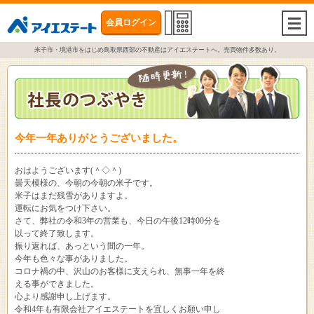
会員ログイン
togg
navi
米子市・境港市をはじめ鳥取県西部の不動産はアイエステートへ。売買物件多数あり。
今年一年ありがとうございました。
おはようございます(＾◇＾)
曇天模様の、今朝の今朝の米子です。
米子はまだ残雪がありますよ。
運転にお気をつけ下さい。
さて、弊社の令和3年の営業も、今日の午後12時00分を
以って終了致します。
振り返れば、あっという間の一年。
今年も色々な事がありました。
コロナ禍の中、沢山のお客様に支えられ、無事一年を終
える事ができました。
心より感謝申し上げます。
令和4年も有限会社アイエステートを宜しくお願い申し