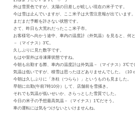
外は雪景色ですが、太陽の日差しが眩しい現在の米子です。
今は雪は止んでいますが、ここ米子は大雪注意報が出ています
まだまだ予断を許さない状態です。
さて、昨日も大荒れだったここ米子市。
お客様宅へ向かう途中、車内の温度計（外気温）を見ると、何
－（マイナス）3℃。
久しぶりに見た数字です。
もはや室外は冷凍庫状態ですね。
今朝も出勤する際、車内の温度計は外気温－（マイナス）3℃で
気温は低いですが、積雪は思ったほどありませんでした。（10
今朝は久しぶりに「氷柱（つらら）」というものも見ました。
早朝に出勤(午前7時10分）して、店舗前を雪掻き。
それでも気温が低いせいか、さらっとした雪質でした。
今日の米子の予想最高気温－（マイナス）1℃だそう。
車の運転には気をつけないといけませんね。