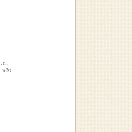
。
と
した。
ｃｍ位）