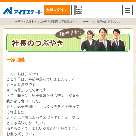
会員ログイン
togg
navi
米子市・境港市をはじめ鳥取県西部の不動産はアイエステートへ。売買物件多数あり。
一家団欒
こんにちは(＾◇＾)
ここ米子は、午前中曇っていましたが、今は
すっかり夏空です。
今日も暑かったですね💦
さて、昨日は、息子夫婦と孫も交え、夕食を
我が家で食べました。
妻と、息子夫婦が、手づくり春巻きを作って
くれました。
大きさは作者によってまばらでしたが、味は
とても美味しかったです。
孫とも会えて、楽しい夕食のひと時でした。
お盆も楽しみです。