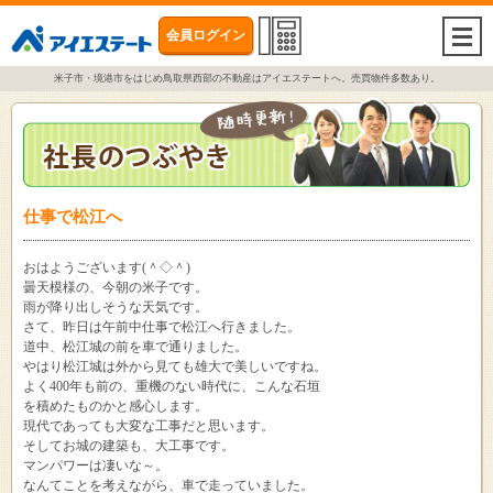
会員ログイン
togg
navi
米子市・境港市をはじめ鳥取県西部の不動産はアイエステートへ。売買物件多数あり。
仕事で松江へ
おはようございます(＾◇＾)
曇天模様の、今朝の米子です。
雨が降り出しそうな天気です。
さて、昨日は午前中仕事で松江へ行きました。
道中、松江城の前を車で通りました。
やはり松江城は外から見ても雄大で美しいですね。
よく400年も前の、重機のない時代に、こんな石垣
を積めたものかと感心します。
現代であっても大変な工事だと思います。
そしてお城の建築も、大工事です。
マンパワーは凄いな～。
なんてことを考えながら、車で走っていました。