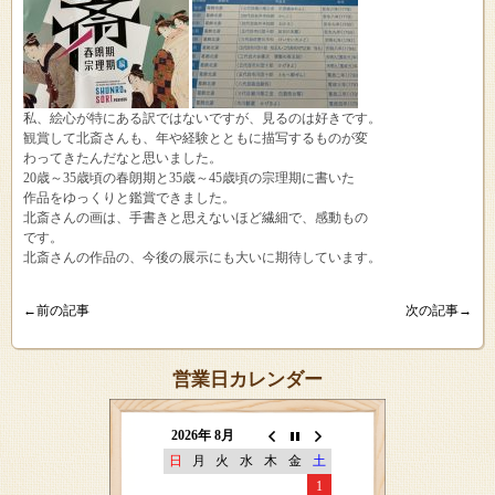
私、絵心が特にある訳ではないですが、見るのは好きです。
観賞して北斎さんも、年や経験とともに描写するものが変
わってきたんだなと思いました。
20歳～35歳頃の春朗期と35歳～45歳頃の宗理期に書いた
作品をゆっくりと鑑賞できました。
北斎さんの画は、手書きと思えないほど繊細で、感動もの
です。
北斎さんの作品の、今後の展示にも大いに期待しています。
←前の記事
次の記事→
営業日カレンダー
2026年 8月
日
月
火
水
木
金
土
1