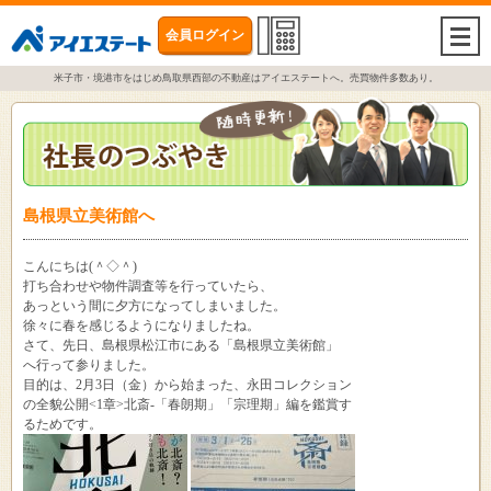
会員ログイン
togg
navi
米子市・境港市をはじめ鳥取県西部の不動産はアイエステートへ。売買物件多数あり。
島根県立美術館へ
こんにちは(＾◇＾)
打ち合わせや物件調査等を行っていたら、
あっという間に夕方になってしまいました。
徐々に春を感じるようになりましたね。
さて、先日、島根県松江市にある「島根県立美術館」
へ行って参りました。
目的は、2月3日（金）から始まった、永田コレクション
の全貌公開<1章>北斎-「春朗期」「宗理期」編を鑑賞す
るためです。