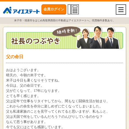
会員ログイン
togg
navi
米子市・境港市をはじめ鳥取県西部の不動産はアイエステートへ。売買物件多数あり。
父の命日
おはようございます。
晴天の、今朝の米子です。
米子は今日も暑くなりそうですね。
今日は、父の命日です。
父が亡くなって、17年になります。
とても早く感じます。
父は定年で仕事をリタイヤしてから、間もなく闘病生活が始まり、
これからの余生を存分に楽しめずに亡くなってしまいました。
父も私達家族のことを見守ってくれてると思いますが、私もふと、
父は天国で何をしているんだろう？のんびりしているのかな？
なんて思う事があります。
今でも父にはとても感謝しています。