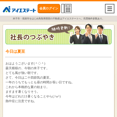
会員ログイン
togg
navi
米子市・境港市をはじめ鳥取県西部の不動産はアイエステートへ。売買物件多数あり。
今日は夏至
おはようございます(＾◇＾)
曇天模様の、今朝の米子です。
とても風が強い朝です。
さて、今日は二十四節気の夏至。
一年のうちでもっとも昼の時間が長い日ですね。
これから本格的な夏の始まり。
ますます暑くなりそう。
今年はどれだけ暑くなることやら(;^ω^)
熱中症に注意ですね。