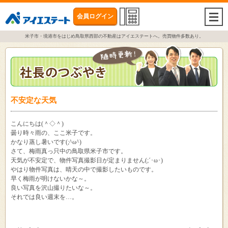
会員ログイン
togg
navi
米子市・境港市をはじめ鳥取県西部の不動産はアイエステートへ。売買物件多数あり。
不安定な天気
こんにちは(＾◇＾)
曇り時々雨の、ここ米子です。
かなり蒸し暑いです(;^ω^)
さて、梅雨真っ只中の鳥取県米子市です。
天気が不安定で、物件写真撮影日が定まりません(;´･ω･)
やはり物件写真は、晴天の中で撮影したいものです。
早く梅雨が明けないかな～。
良い写真を沢山撮りたいな～。
それでは良い週末を…。