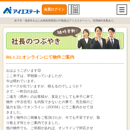
会員ログイン
togg
navi
米子市・境港市をはじめ鳥取県西部の不動産はアイエステートへ。売買物件多数あり。
R6.1.22 オンラインにて物件ご案内
おはようございます😌
ここ米子は、早朝曇っていましたが、
今は晴れています。
⛄マークが出ていますが、積もるのでしょうか？
さて、一昨日のお話。
ご遠方（県外）のお客様が、直近どうしても米子に来て、
物件（中古住宅）を内覧できないとの事で、売主様のご
協力を頂いてオンライン（ZOOM）にてご案内させて頂
きました。
上手く物件のご画像をご覧頂けたか、今でも不安ですが、取
り敢えず何とかご案内できました。
他の物件でも、ご依頼があれば、オンラインで対応させ