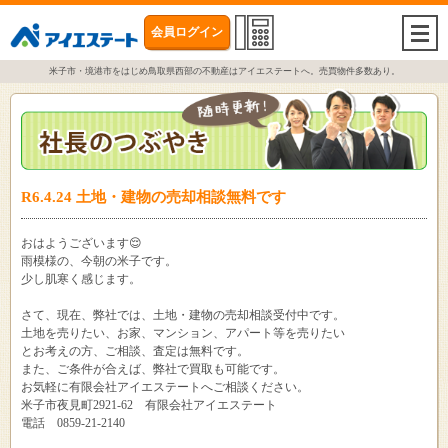
会員ログイン
togg
navi
米子市・境港市をはじめ鳥取県西部の不動産はアイエステートへ。売買物件多数あり。
R6.4.24 土地・建物の売却相談無料です
おはようございます😌
雨模様の、今朝の米子です。
少し肌寒く感じます。
さて、現在、弊社では、土地・建物の売却相談受付中です。
土地を売りたい、お家、マンション、アパート等を売りたい
とお考えの方、ご相談、査定は無料です。
また、ご条件が合えば、弊社で買取も可能です。
お気軽に有限会社アイエステートへご相談ください。
米子市夜見町2921-62 有限会社アイエステート
電話 0859-21-2140