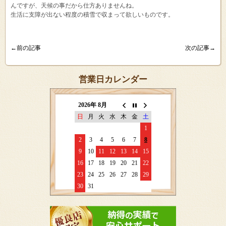
んですが、天候の事だから仕方ありませんね。
生活に支障が出ない程度の積雪で収まって欲しいものです。
←前の記事
次の記事→
営業日カレンダー
2026年 8月
日
月
火
水
木
金
土
1
2
3
4
5
6
7
8
9
10
11
12
13
14
15
16
17
18
19
20
21
22
23
24
25
26
27
28
29
30
31