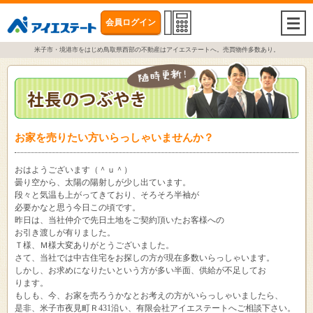
会員ログイン
togg
navi
米子市・境港市をはじめ鳥取県西部の不動産はアイエステートへ。売買物件多数あり。
お家を売りたい方いらっしゃいませんか？
おはようございます（＾ｕ＾）
曇り空から、太陽の陽射しが少し出ています。
段々と気温も上がってきており、そろそろ半袖が
必要かなと思う今日この頃です。
昨日は、当社仲介で先日土地をご契約頂いたお客様への
お引き渡しが有りました。
Ｔ様、Ｍ様大変ありがとうございました。
さて、当社では中古住宅をお探しの方が現在多数いらっしゃいます。
しかし、お求めになりたいという方が多い半面、供給が不足してお
ります。
もしも、今、お家を売ろうかなとお考えの方がいらっしゃいましたら、
是非、米子市夜見町Ｒ431沿い、有限会社アイエステートへご相談下さい。