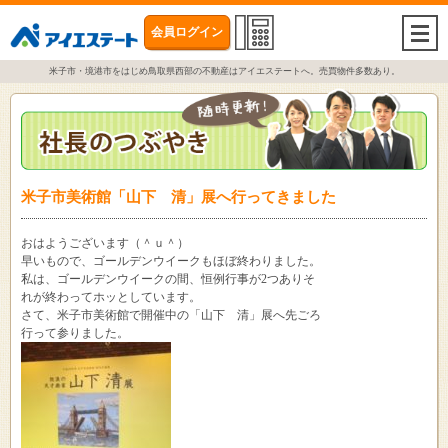
会員ログイン
togg
navi
米子市・境港市をはじめ鳥取県西部の不動産はアイエステートへ。売買物件多数あり。
米子市美術館「山下 清」展へ行ってきました
おはようございます（＾ｕ＾）
早いもので、ゴールデンウイークもほぼ終わりました。
私は、ゴールデンウイークの間、恒例行事が2つありそ
れが終わってホッとしています。
さて、米子市美術館で開催中の「山下 清」展へ先ごろ
行って参りました。