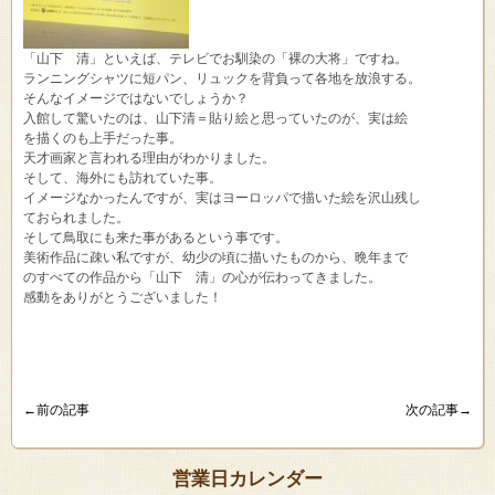
「山下 清」といえば、テレビでお馴染の「裸の大将」ですね。
ランニングシャツに短パン、リュックを背負って各地を放浪する。
そんなイメージではないでしょうか？
入館して驚いたのは、山下清＝貼り絵と思っていたのが、実は絵
を描くのも上手だった事。
天才画家と言われる理由がわかりました。
そして、海外にも訪れていた事。
イメージなかったんですが、実はヨーロッパで描いた絵を沢山残し
ておられました。
そして鳥取にも来た事があるという事です。
美術作品に疎い私ですが、幼少の頃に描いたものから、晩年まで
のすべての作品から「山下 清」の心が伝わってきました。
感動をありがとうございました！
←前の記事
次の記事→
営業日カレンダー