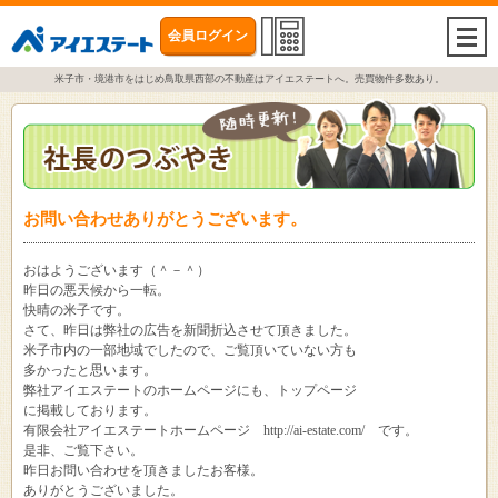
会員ログイン
togg
navi
米子市・境港市をはじめ鳥取県西部の不動産はアイエステートへ。売買物件多数あり。
お問い合わせありがとうございます。
おはようございます（＾－＾）
昨日の悪天候から一転。
快晴の米子です。
さて、昨日は弊社の広告を新聞折込させて頂きました。
米子市内の一部地域でしたので、ご覧頂いていない方も
多かったと思います。
弊社アイエステートのホームページにも、トップページ
に掲載しております。
有限会社アイエステートホームページ http://ai-estate.com/ です。
是非、ご覧下さい。
昨日お問い合わせを頂きましたお客様。
ありがとうございました。