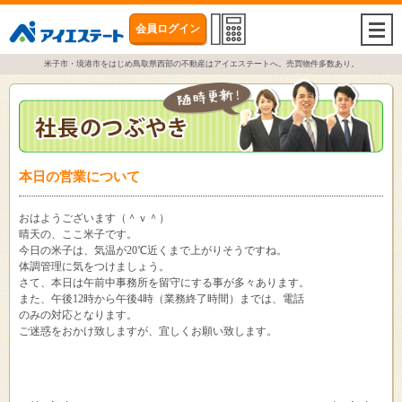
会員ログイン
togg
navi
米子市・境港市をはじめ鳥取県西部の不動産はアイエステートへ。売買物件多数あり。
本日の営業について
おはようございます（＾ｖ＾）
晴天の、ここ米子です。
今日の米子は、気温が20℃近くまで上がりそうですね。
体調管理に気をつけましょう。
さて、本日は午前中事務所を留守にする事が多々あります。
また、午後12時から午後4時（業務終了時間）までは、電話
のみの対応となります。
ご迷惑をおかけ致しますが、宜しくお願い致します。