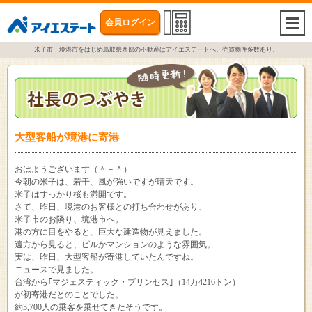
会員ログイン
togg
navi
米子市・境港市をはじめ鳥取県西部の不動産はアイエステートへ。売買物件多数あり。
大型客船が境港に寄港
おはようございます（＾－＾）
今朝の米子は、若干、風が強いですが晴天です。
米子はすっかり桜も満開です。
さて、昨日、境港のお客様との打ち合わせがあり、
米子市のお隣り、境港市へ。
港の方に目をやると、巨大な建造物が見えました。
遠方から見ると、ビルかマンションのような雰囲気。
実は、昨日、大型客船が寄港していたんですね。
ニュースで見ました。
台湾から｢マジェスティック・プリンセス｣（14万4216トン）
が初寄港だとのことでした。
約3,700人の乗客を乗せてきたそうです。