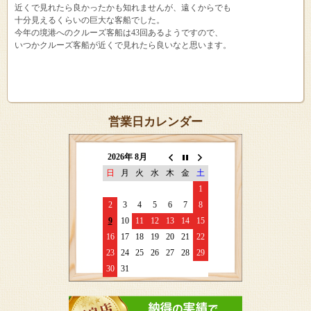
近くで見れたら良かったかも知れませんが、遠くからでも
十分見えるくらいの巨大な客船でした。
今年の境港へのクルーズ客船は43回あるようですので、
いつかクルーズ客船が近くで見れたら良いなと思います。
営業日カレンダー
2026年 8月
日
月
火
水
木
金
土
1
2
3
4
5
6
7
8
9
10
11
12
13
14
15
16
17
18
19
20
21
22
23
24
25
26
27
28
29
30
31