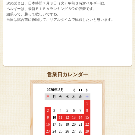
次の試合は、日本時間７月３日（火）午前３時対ベルギー戦。
ベルギーは、最新ＦＩＦＡランキング３位の強豪です。
頑張って、勝って欲しいですね。
当日は試合前に仮眠して、リアルタイムで観戦したいと思います。
営業日カレンダー
2026年 8月
日
月
火
水
木
金
土
1
2
3
4
5
6
7
8
9
10
11
12
13
14
15
16
17
18
19
20
21
22
23
24
25
26
27
28
29