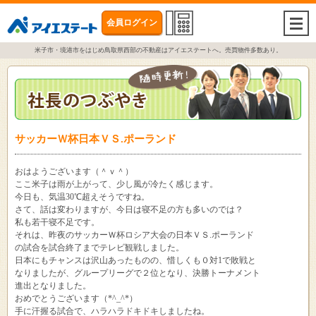
会員ログイン
togg
navi
米子市・境港市をはじめ鳥取県西部の不動産はアイエステートへ。売買物件多数あり。
サッカーＷ杯日本ＶＳ.ポーランド
おはようございます（＾ｖ＾）
ここ米子は雨が上がって、少し風が冷たく感じます。
今日も、気温30℃超えそうですね。
さて、話は変わりますが、今日は寝不足の方も多いのでは？
私も若干寝不足です。
それは、昨夜のサッカーＷ杯ロシア大会の日本ＶＳ.ポーランド
の試合を試合終了までテレビ観戦しました。
日本にもチャンスは沢山あったものの、惜しくも０対1で敗戦と
なりましたが、グループリーグで２位となり、決勝トーナメント
進出となりました。
おめでとうございます（*^_^*）
手に汗握る試合で、ハラハラドキドキしましたね。