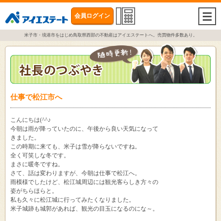
会員ログイン
togg
navi
米子市・境港市をはじめ鳥取県西部の不動産はアイエステートへ。売買物件多数あり。
仕事で松江市へ
こんにちは(^^♪
今朝は雨が降っていたのに、午後から良い天気になって
きました。
この時期に来ても、米子は雪が降らないですね。
全く可笑しな冬です。
まさに暖冬ですね。
さて、話は変わりますが、今朝は仕事で松江へ。
雨模様でしたけど、松江城周辺には観光客らしき方々の
姿がちらほらと。
私も久々に松江城に行ってみたくなりました。
米子城跡も城郭があれば、観光の目玉になるのにな～。