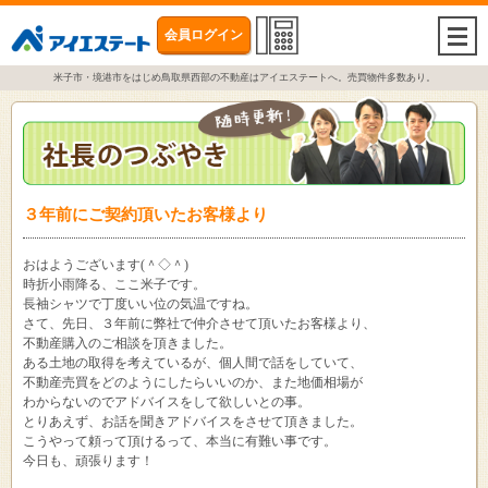
会員ログイン
togg
navi
米子市・境港市をはじめ鳥取県西部の不動産はアイエステートへ。売買物件多数あり。
３年前にご契約頂いたお客様より
おはようございます(＾◇＾)
時折小雨降る、ここ米子です。
長袖シャツで丁度いい位の気温ですね。
さて、先日、３年前に弊社で仲介させて頂いたお客様より、
不動産購入のご相談を頂きました。
ある土地の取得を考えているが、個人間で話をしていて、
不動産売買をどのようにしたらいいのか、また地価相場が
わからないのでアドバイスをして欲しいとの事。
とりあえず、お話を聞きアドバイスをさせて頂きました。
こうやって頼って頂けるって、本当に有難い事です。
今日も、頑張ります！