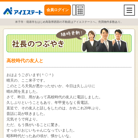
会員ログイン
togg
navi
米子市・境港市をはじめ鳥取県西部の不動産はアイエステートへ。売買物件多数あり。
高校時代の友人と
おはようございます(＾◇＾)
晴天の、ここ米子です。
このところ天気が悪かったせいか、今日は久しぶりに
晴れ間を見ました。
さて、昨日、用があって高校時代の友人に電話しました。
久しぶりということもあり、年甲斐もなく長電話。
直近で、その友人と話しをしたのは、かれこれ20年ぶり。
昔話に花が咲きました。
元気そうで何より。
ただ、もう孫がいることに驚き。
すっかりおじいちゃんになっていました。
昭和時代だったあの頃が、懐かしいな。