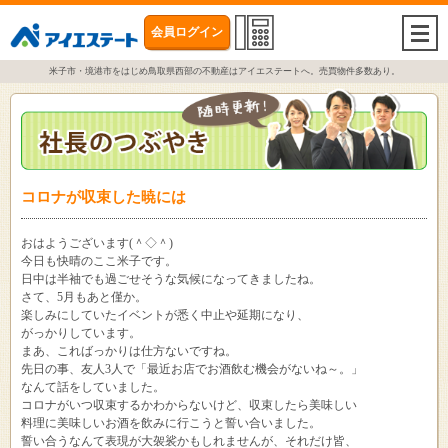
会員ログイン
togg
navi
米子市・境港市をはじめ鳥取県西部の不動産はアイエステートへ。売買物件多数あり。
コロナが収束した暁には
おはようございます(＾◇＾)
今日も快晴のここ米子です。
日中は半袖でも過ごせそうな気候になってきましたね。
さて、5月もあと僅か。
楽しみにしていたイベントが悉く中止や延期になり、
がっかりしています。
まあ、こればっかりは仕方ないですね。
先日の事、友人3人で「最近お店でお酒飲む機会がないね～。」
なんて話をしていました。
コロナがいつ収束するかわからないけど、収束したら美味しい
料理に美味しいお酒を飲みに行こうと誓い合いました。
誓い合うなんて表現が大袈裟かもしれませんが、それだけ皆、