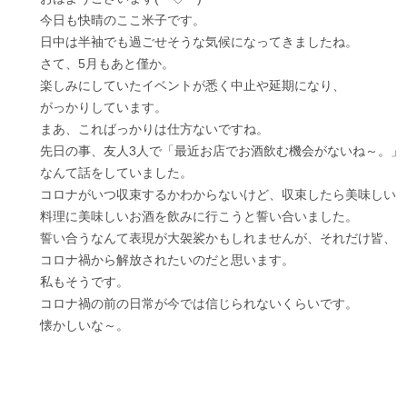
今日も快晴のここ米子です。
日中は半袖でも過ごせそうな気候になってきましたね。
さて、5月もあと僅か。
楽しみにしていたイベントが悉く中止や延期になり、
がっかりしています。
まあ、こればっかりは仕方ないですね。
先日の事、友人3人で「最近お店でお酒飲む機会がないね～。」
なんて話をしていました。
コロナがいつ収束するかわからないけど、収束したら美味しい
料理に美味しいお酒を飲みに行こうと誓い合いました。
誓い合うなんて表現が大袈裟かもしれませんが、それだけ皆、
コロナ禍から解放されたいのだと思います。
私もそうです。
コロナ禍の前の日常が今では信じられないくらいです。
懐かしいな～。