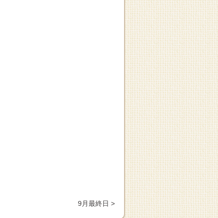
、
9月最終日 >