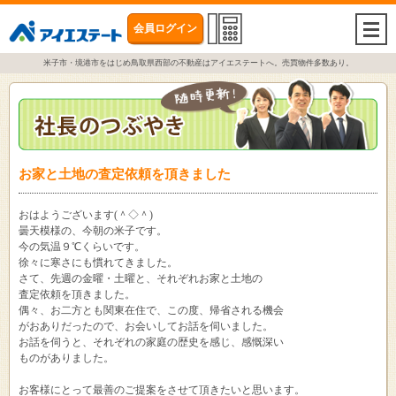
会員ログイン
togg
navi
米子市・境港市をはじめ鳥取県西部の不動産はアイエステートへ。売買物件多数あり。
お家と土地の査定依頼を頂きました
おはようございます(＾◇＾)
曇天模様の、今朝の米子です。
今の気温９℃くらいです。
徐々に寒さにも慣れてきました。
さて、先週の金曜・土曜と、それぞれお家と土地の
査定依頼を頂きました。
偶々、お二方とも関東在住で、この度、帰省される機会
がおありだったので、お会いしてお話を伺いました。
お話を伺うと、それぞれの家庭の歴史を感じ、感慨深い
ものがありました。
お客様にとって最善のご提案をさせて頂きたいと思います。