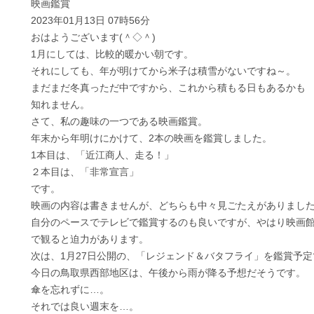
映画鑑賞
2023年01月13日 07時56分
おはようございます(＾◇＾)
1月にしては、比較的暖かい朝です。
それにしても、年が明けてから米子は積雪がないですね～。
まだまだ冬真っただ中ですから、これから積もる日もあるかも
知れません。
さて、私の趣味の一つである映画鑑賞。
年末から年明けにかけて、2本の映画を鑑賞しました。
1本目は、「近江商人、走る！」
２本目は、「非常宣言」
です。
映画の内容は書きませんが、どちらも中々見ごたえがありまし
自分のペースでテレビで鑑賞するのも良いですが、やはり映画
で観ると迫力があります。
次は、1月27日公開の、「レジェンド＆バタフライ」を鑑賞予定
今日の鳥取県西部地区は、午後から雨が降る予想だそうです。
傘を忘れずに…。
それでは良い週末を…。