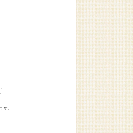
た。
館
です。