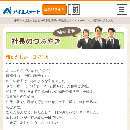
会員ログイン
togg
navi
米子市・境港市をはじめ鳥取県西部の不動産はアイエステートへ。売買物件多数あり。
慌ただしい一日でした
おはようございます(＾◇＾)
雨模様の、今朝の米子です。
昨日の米子は、冬のような寒さでした。
さて、昨日は、9時オープンと同時に、お客様ご来社。
そして、弊社仲介でご契約頂いた物件の引き渡しを終え、
賃貸物件のご契約。
午後一番で、境港で打ち合わせ、米子に帰り、物件申込み
のご来社。
なんだかんだと、慌ただしく一日が終わってしまいました。
疲れましたが、有意義な一日でした。
ご来店、ありがとうございました。