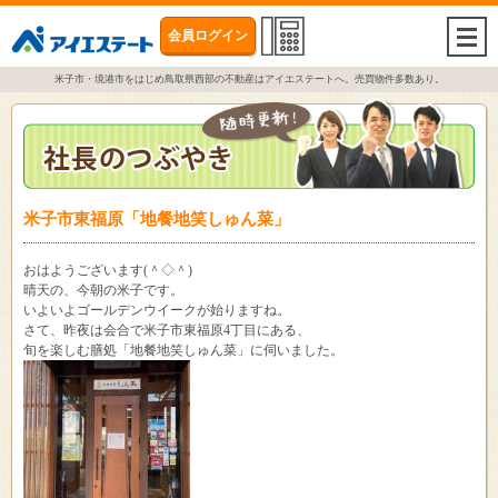
会員ログイン
togg
navi
米子市・境港市をはじめ鳥取県西部の不動産はアイエステートへ。売買物件多数あり。
米子市東福原「地餐地笑しゅん菜」
おはようございます(＾◇＾)
晴天の、今朝の米子です。
いよいよゴールデンウイークが始りますね。
さて、昨夜は会合で米子市東福原4丁目にある、
旬を楽しむ膳処「地餐地笑しゅん菜」に伺いました。