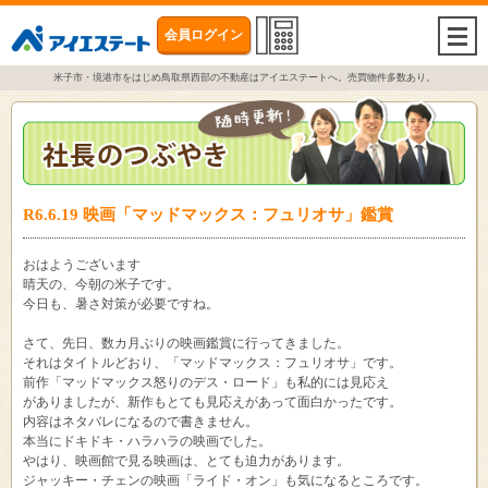
会員ログイン
togg
navi
米子市・境港市をはじめ鳥取県西部の不動産はアイエステートへ。売買物件多数あり。
R6.6.19 映画「マッドマックス：フュリオサ」鑑賞
おはようございます
晴天の、今朝の米子です。
今日も、暑さ対策が必要ですね。
さて、先日、数カ月ぶりの映画鑑賞に行ってきました。
それはタイトルどおり、「マッドマックス：フュリオサ」です。
前作「マッドマックス怒りのデス・ロード」も私的には見応え
がありましたが、新作もとても見応えがあって面白かったです。
内容はネタバレになるので書きません。
本当にドキドキ・ハラハラの映画でした。
やはり、映画館で見る映画は、とても迫力があります。
ジャッキー・チェンの映画「ライド・オン」も気になるところです。