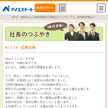
会員ログイン
togg
navi
米子市・境港市をはじめ鳥取県西部の不動産はアイエステートへ。売買物件多数あり。
R7.5.14 広島出張
おはようございます😌
晴天の、今朝の米子です。
まだまだ、朝晩と日中の寒暖差を感じます。
さて、昨日、一昨日と広島に出張しておりました。
その間、お客様にはご迷惑をお掛け致しました。
2日間の勉強会に参加して、沢山知識を得ました。
座学２日は結構ハードなものですが、今回、あまり疲れを感じず、
あっという間に2日が終わった気がしました。
改めて、何歳になっても、常に勉強は必要と感じました。
今回の学びを、是非仕事に生かしたいと思います。
２日留守にしていたので、今週は大忙しになりそうです。