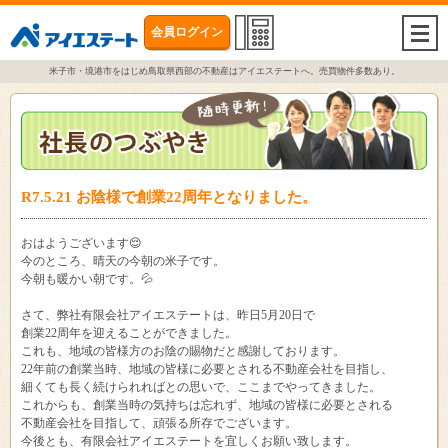
会員ログイン
togg
navi
米子市・境港市をはじめ鳥取県西部の不動産はアイエステートへ。売買物件多数あり。
R7.5.21 お陰様で創業22周年となりました。
おはようございます😌
今のところ、晴天の今朝の米子です。
今朝も暖かい朝です。💦
さて、弊社有限会社アイエステートは、昨日5月20日で
創業22周年を迎えることができました。
これも、地域の皆様方のお陰の賜物だと感謝しております。
22年前の創業当時、地域の皆様に必要とされる不動産会社を目指し、
細くても長く続けられればとの思いで、ここまでやってきました。
これからも、創業当時の気持ちは忘れず、地域の皆様に必要とされる
不動産会社を目指して、頑張る所存でございます。
今後とも、有限会社アイエステートを宜しくお願い致します。